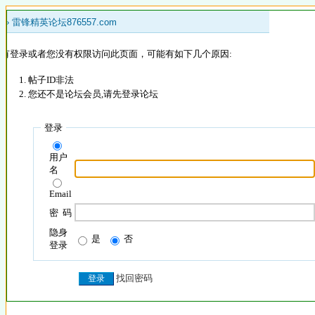
 »
雷锋精英论坛876557.com
没有登录或者您没有权限访问此页面，可能有如下几个原因:
帖子ID非法
您还不是论坛会员,请先登录论坛
登录
用户
名
Email
密 码
隐身
是
否
登录
找回密码