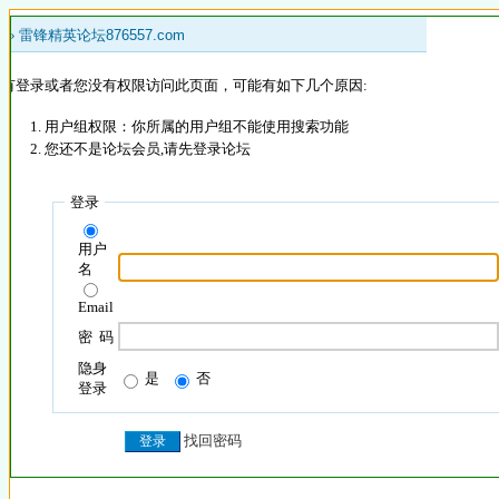
 »
雷锋精英论坛876557.com
没有登录或者您没有权限访问此页面，可能有如下几个原因:
用户组权限：你所属的用户组不能使用搜索功能
您还不是论坛会员,请先登录论坛
登录
用户
名
Email
密 码
隐身
是
否
登录
找回密码