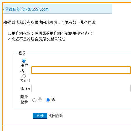
 »
雷锋精英论坛876557.com
没有登录或者您没有权限访问此页面，可能有如下几个原因:
用户组权限：你所属的用户组不能使用搜索功能
您还不是论坛会员,请先登录论坛
登录
用户
名
Email
密 码
隐身
是
否
登录
找回密码