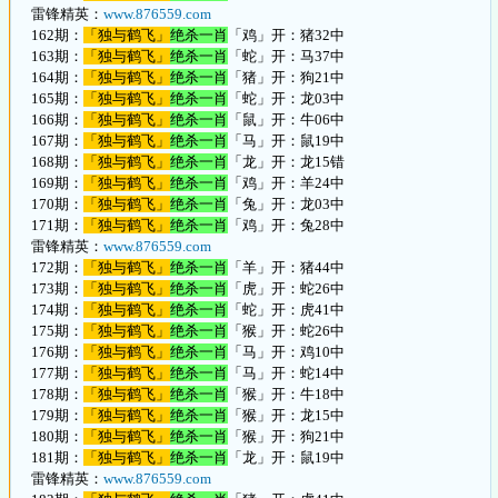
雷锋精英：
www.876559.com
162期：
「独与鹤飞」
绝杀一肖
「鸡」开：猪32中
163期：
「独与鹤飞」
绝杀一肖
「蛇」开：马37中
164期：
「独与鹤飞」
绝杀一肖
「猪」开：狗21中
165期：
「独与鹤飞」
绝杀一肖
「蛇」开：龙03中
166期：
「独与鹤飞」
绝杀一肖
「鼠」开：牛06中
167期：
「独与鹤飞」
绝杀一肖
「马」开：鼠19中
168期：
「独与鹤飞」
绝杀一肖
「龙」开：龙15错
169期：
「独与鹤飞」
绝杀一肖
「鸡」开：羊24中
170期：
「独与鹤飞」
绝杀一肖
「兔」开：龙03中
171期：
「独与鹤飞」
绝杀一肖
「鸡」开：兔28中
雷锋精英：
www.876559.com
172期：
「独与鹤飞」
绝杀一肖
「羊」开：猪44中
173期：
「独与鹤飞」
绝杀一肖
「虎」开：蛇26中
174期：
「独与鹤飞」
绝杀一肖
「蛇」开：虎41中
175期：
「独与鹤飞」
绝杀一肖
「猴」开：蛇26中
176期：
「独与鹤飞」
绝杀一肖
「马」开：鸡10中
177期：
「独与鹤飞」
绝杀一肖
「马」开：蛇14中
178期：
「独与鹤飞」
绝杀一肖
「猴」开：牛18中
179期：
「独与鹤飞」
绝杀一肖
「猴」开：龙15中
180期：
「独与鹤飞」
绝杀一肖
「猴」开：狗21中
181期：
「独与鹤飞」
绝杀一肖
「龙」开：鼠19中
雷锋精英：
www.876559.com