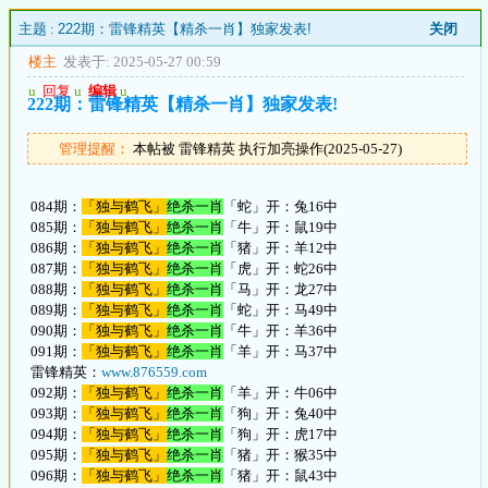
主题 :
222期：雷锋精英【精杀一肖】独家发表!
关闭
楼主
发表于: 2025-05-27 00:59
u
回复
u
编辑
u
222期：雷锋精英【精杀一肖】独家发表!
管理提醒：
本帖被 雷锋精英 执行加亮操作(2025-05-27)
084期：
「独与鹤飞」
绝杀一肖
「蛇」开：兔16中
085期：
「独与鹤飞」
绝杀一肖
「牛」开：鼠19中
086期：
「独与鹤飞」
绝杀一肖
「猪」开：羊12中
087期：
「独与鹤飞」
绝杀一肖
「虎」开：蛇26中
088期：
「独与鹤飞」
绝杀一肖
「马」开：龙27中
089期：
「独与鹤飞」
绝杀一肖
「蛇」开：马49中
090期：
「独与鹤飞」
绝杀一肖
「牛」开：羊36中
091期：
「独与鹤飞」
绝杀一肖
「羊」开：马37中
雷锋精英：
www.876559.com
092期：
「独与鹤飞」
绝杀一肖
「羊」开：牛06中
093期：
「独与鹤飞」
绝杀一肖
「狗」开：兔40中
094期：
「独与鹤飞」
绝杀一肖
「狗」开：虎17中
095期：
「独与鹤飞」
绝杀一肖
「猪」开：猴35中
096期：
「独与鹤飞」
绝杀一肖
「猪」开：鼠43中